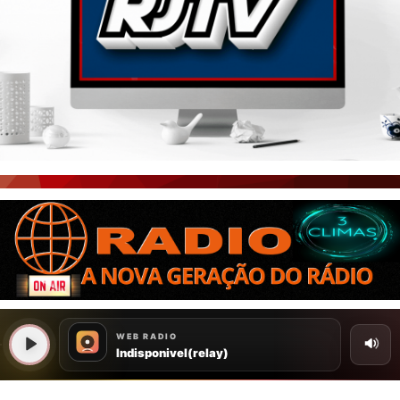
PORTAL CEARÁ
FOTOS
ÚLTIMAS POSTAGENS
BOAS NOTÍCIAS...VIRAM MANCHETE!
ISTO É FATO!
CEARÁ BRASIL NOTÍCIAS
CEARÁ BRASIL MUNDO 1
BRASIL DE FATO
NOTÍCIAS GERAIS
CONECTE-SE
REGISTO