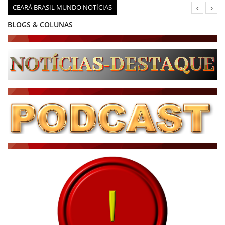
CEARÁ BRASIL MUNDO NOTÍCIAS
BLOGS & COLUNAS
DIÁRIO DO NORDESTE - ÚLTIMA HORA
PODCAST - PONTO DE VISTA
BRASIL DE FATO - ÚLTIMAS NOTÍCIAS
NOTÍCIAS DESTAQUE DO DIA
BRASIL NOTÍCIAS
ÚLTIMAS NOTÍCIAS
NOTÍCIAS TAMBÉM NA TELA
BRASIL MUNDO AO VIVO
O MUNDO É NOTÍCIA
CN7
JORNAL DO BRASIL
CNN BRASIL
CBN GLOBO