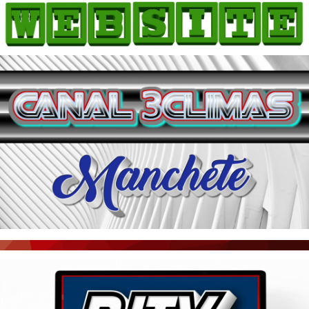
HOME
COMO ANUNCIAR
JORNAIS DO BRASIL
PODCAST/NOTÍCIAS
AS NOTÍCIAS DO DIA
ACONTECEU...VIROU MANCHETE!
BLOGS & COLUNAS
AGÊNCIA DE NOTÍCIAS
CNN BRASIL
VEJA