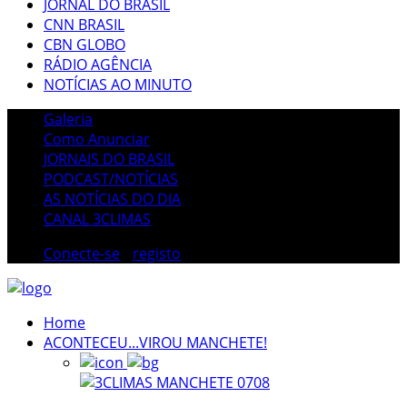
JORNAL DO BRASIL
CNN BRASIL
CBN GLOBO
RÁDIO AGÊNCIA
NOTÍCIAS AO MINUTO
Galeria
Como Anunciar
JORNAIS DO BRASIL
PODCAST/NOTÍCIAS
AS NOTÍCIAS DO DIA
CANAL 3CLIMAS
Conecte-se
/
registo
Home
ACONTECEU...VIROU MANCHETE!