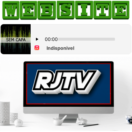
HOME
COMO ANUNCIAR
JORNAIS DO BRASIL
PODCAST/NOTÍCIAS
AS NOTÍCIAS DO DIA
CANAL 3CLIMAS
ACONTECEU...VIROU MANCHETE!
BLOGS & COLUNAS
AGÊNCIA DE NOTÍCIAS
CNN BRASIL