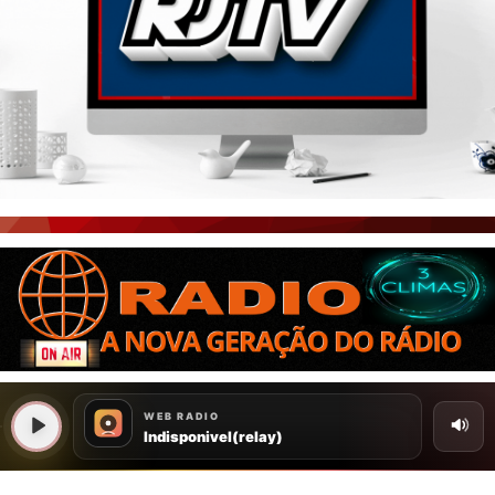
PORTAL CEARÁ
FOTOS
ÚLTIMAS POSTAGENS
BOAS NOTÍCIAS...VIRAM MANCHETE!
ISTO É FATO!
CEARÁ BRASIL NOTÍCIAS
CEARÁ BRASIL MUNDO 1
BRASIL DE FATO
NOTÍCIAS GERAIS
CONECTE-SE
REGISTO