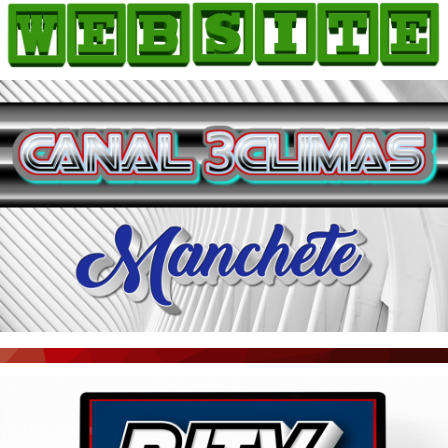
HOME
COMO ANUNCIAR
JORNAIS DO BRASIL
PODCAST/NOTÍCIAS
AS NOTÍCIAS DO DIA
ACONTECEU...VIROU MANCHETE!
BLOGS & COLUNAS
AGÊNCIA DE NOTÍCIAS
CNN BRASIL
VEJA