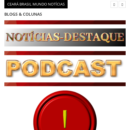
CEARÁ BRASIL MUNDO NOTÍCIAS
BLOGS & COLUNAS
DIÁRIO DO NORDESTE - ÚLTIMA HORA
PODCAST - PONTO DE VISTA
BRASIL DE FATO - ÚLTIMAS NOTÍCIAS
NOTÍCIAS DESTAQUE DO DIA
BRASIL NOTÍCIAS
ÚLTIMAS NOTÍCIAS
NOTÍCIAS TAMBÉM NA TELA
BRASIL MUNDO AO VIVO
O MUNDO É NOTÍCIA
CN7
JORNAL DO BRASIL
CNN BRASIL
CBN GLOBO