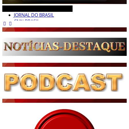
CEARÁ BRASIL MUNDO NOTÍCIAS
JORNAL DO BRASIL
CNN BRASIL
CBN GLOBO
RÁDIO AGÊNCIA
NOTÍCIAS AO MINUTO
ACONTECEU...VIROU MANCHETE!
BLOGS & COLUNAS
DIÁRIO DO NORDESTE - ÚLTIMA HORA
PODCAST - PONTO DE VISTA
BRASIL DE FATO - ÚLTIMAS NOTÍCIAS
NOTÍCIAS DESTAQUE DO DIA
BRASIL NOTÍCIAS
ÚLTIMAS NOTÍCIAS
NOTÍCIAS TAMBÉM NA TELA
BRASIL MUNDO AO VIVO
O MUNDO É NOTÍCIA
CN7