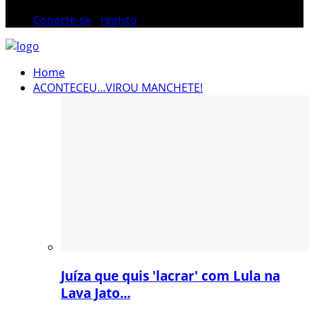
Conecte-se
/
registo
Home
ACONTECEU...VIROU MANCHETE!
Juíza que quis 'lacrar' com Lula na
Lava Jato...