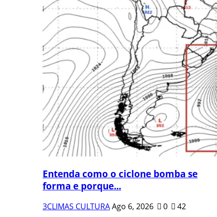
Entenda como o ciclone bomba se
forma e porque...
3CLIMAS CULTURA
Ago 6, 2026
0
42