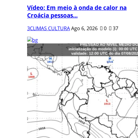
Vídeo: Em meio à onda de calor na
Croácia pessoas...
3CLIMAS CULTURA
Ago 6, 2026
0
37