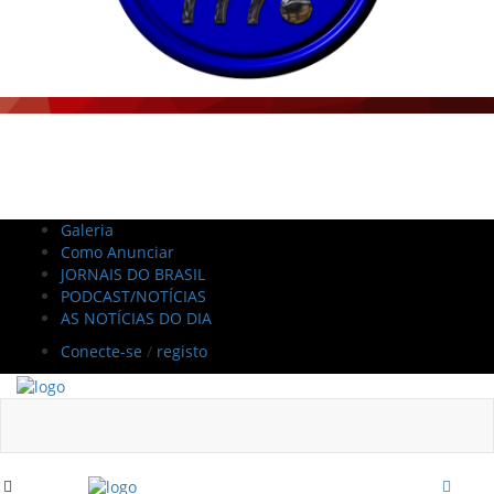
Galeria
Como Anunciar
JORNAIS DO BRASIL
PODCAST/NOTÍCIAS
AS NOTÍCIAS DO DIA
Conecte-se
/
registo