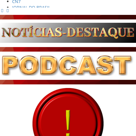
JORNAL DO BRASIL
CNN BRASIL
CBN GLOBO
RÁDIO AGÊNCIA
NOTÍCIAS AO MINUTO
ACONTECEU...VIROU MANCHETE!
BLOGS & COLUNAS
DIÁRIO DO NORDESTE - ÚLTIMA HORA
PODCAST - PONTO DE VISTA
BRASIL DE FATO - ÚLTIMAS NOTÍCIAS
NOTÍCIAS DESTAQUE DO DIA
BRASIL NOTÍCIAS
ÚLTIMAS NOTÍCIAS
NOTÍCIAS TAMBÉM NA TELA
BRASIL MUNDO AO VIVO
O MUNDO É NOTÍCIA
CN7