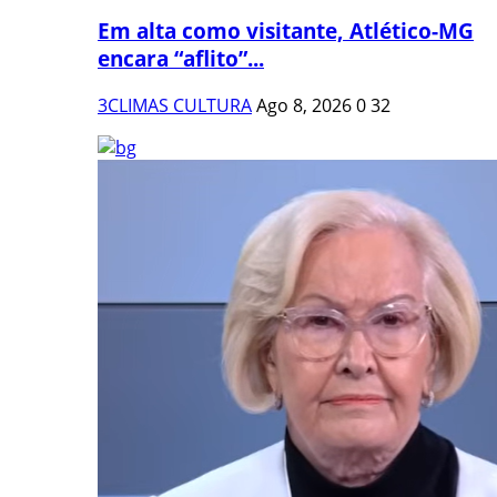
Em alta como visitante, Atlético-MG
encara “aflito”...
3CLIMAS CULTURA
Ago 8, 2026
0
32