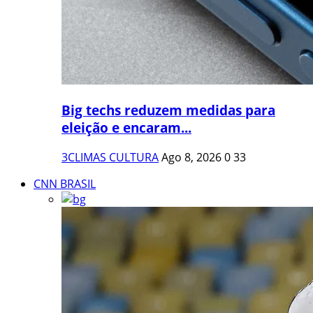
Big techs reduzem medidas para
eleição e encaram...
3CLIMAS CULTURA
Ago 8, 2026
0
33
CNN BRASIL