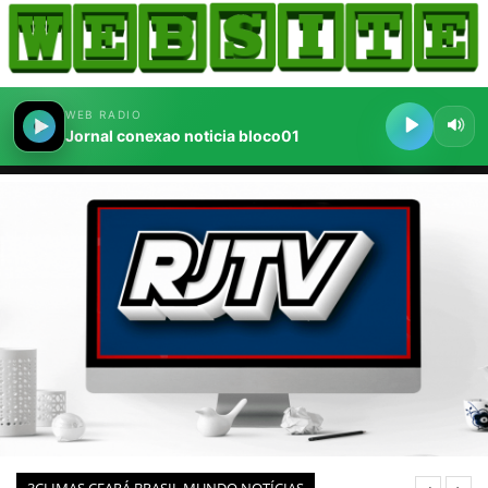
HOME
COMO ANUNCIAR
JORNAIS DO BRASIL
PODCAST/NOTÍCIAS
AS NOTÍCIAS DO DIA
CANAL 3CLIMAS
ACONTECEU...VIROU MANCHETE!
BLOGS & COLUNAS
AGÊNCIA DE NOTÍCIAS
CNN BRASIL