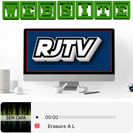
HOME
COMO ANUNCIAR
JORNAIS DO BRASIL
PODCAST/NOTÍCIAS
AS NOTÍCIAS DO DIA
CANAL 3CLIMAS
ACONTECEU...VIROU MANCHETE!
BLOGS & COLUNAS
AGÊNCIA DE NOTÍCIAS
CNN BRASIL