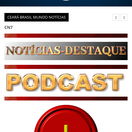
CEARÁ BRASIL MUNDO NOTÍCIAS
CN7
JORNAL DO BRASIL
CNN BRASIL
CBN GLOBO
RÁDIO AGÊNCIA
NOTÍCIAS AO MINUTO
ACONTECEU...VIROU MANCHETE!
BLOGS & COLUNAS
DIÁRIO DO NORDESTE - ÚLTIMA HORA
PODCAST - PONTO DE VISTA
BRASIL DE FATO - ÚLTIMAS NOTÍCIAS
NOTÍCIAS DESTAQUE DO DIA