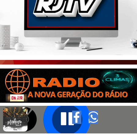
PORTAL CEARÁ
FOTOS
ÚLTIMAS POSTAGENS
BOAS NOTÍCIAS...VIRAM MANCHETE!
ISTO É FATO!
CEARÁ BRASIL NOTÍCIAS
CEARÁ BRASIL MUNDO 1
BRASIL DE FATO
NOTÍCIAS GERAIS
CONECTE-SE
REGISTO