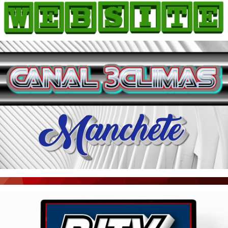
HOME
COMO ANUNCIAR
JORNAIS DO BRASIL
PODCAST/NOTÍCIAS
AS NOTÍCIAS DO DIA
ACONTECEU...VIROU MANCHETE!
BLOGS & COLUNAS
AGÊNCIA DE NOTÍCIAS
CNN BRASIL
VEJA