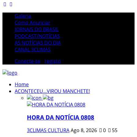
Galeria
Como Anunciar
JORNAIS DO BRASIL
PODCAST/NOTÍCIAS
AS NOTÍCIAS DO DIA
CANAL 3CLIMAS
Conecte-se
/
registo
Home
ACONTECEU...VIROU MANCHETE!
HORA DA NOTÍCIA 0808
3CLIMAS CULTURA
Ago 8, 2026
0
55