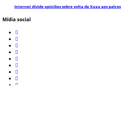
Internet divide opiniões sobre volta de Xuxa aos palcos
Mídia social
Inscreva-se aqui para obter informações e atualizações
interessantes!
Jornal de noticias © 2022 - Todos direitos reservados.