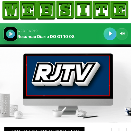
HOME
COMO ANUNCIAR
JORNAIS DO BRASIL
PODCAST/NOTÍCIAS
AS NOTÍCIAS DO DIA
CANAL 3CLIMAS
ACONTECEU...VIROU MANCHETE!
BLOGS & COLUNAS
AGÊNCIA DE NOTÍCIAS
CNN BRASIL