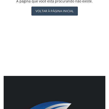
REGISTO
A página que você está procurando não existe.
BRASIL DE FATO - ÚLTIMAS NOTÍCIAS
NOTÍCIAS DESTAQUE DO DIA
VOLTAR À PÁGINA INICIAL
BRASIL NOTÍCIAS
ÚLTIMAS NOTÍCIAS