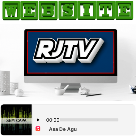
HOME
COMO ANUNCIAR
JORNAIS DO BRASIL
PODCAST/NOTÍCIAS
AS NOTÍCIAS DO DIA
CANAL 3CLIMAS
ACONTECEU...VIROU MANCHETE!
BLOGS & COLUNAS
AGÊNCIA DE NOTÍCIAS
CNN BRASIL