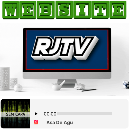
HOME
COMO ANUNCIAR
JORNAIS DO BRASIL
PODCAST/NOTÍCIAS
AS NOTÍCIAS DO DIA
CANAL 3CLIMAS
ACONTECEU...VIROU MANCHETE!
BLOGS & COLUNAS
AGÊNCIA DE NOTÍCIAS
CNN BRASIL