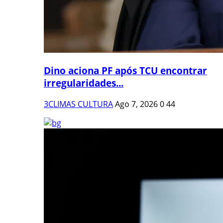
Dino aciona PF após TCU encontrar
irregularidades...
3CLIMAS CULTURA
Ago 7, 2026
0
44