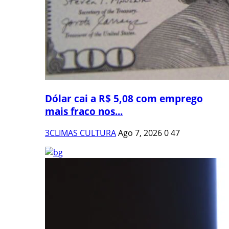
Dólar cai a R$ 5,08 com emprego
mais fraco nos...
3CLIMAS CULTURA
Ago 7, 2026
0
47