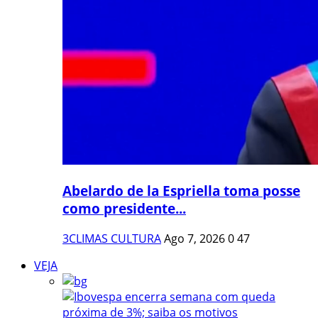
Abelardo de la Espriella toma posse
como presidente...
3CLIMAS CULTURA
Ago 7, 2026
0
47
VEJA