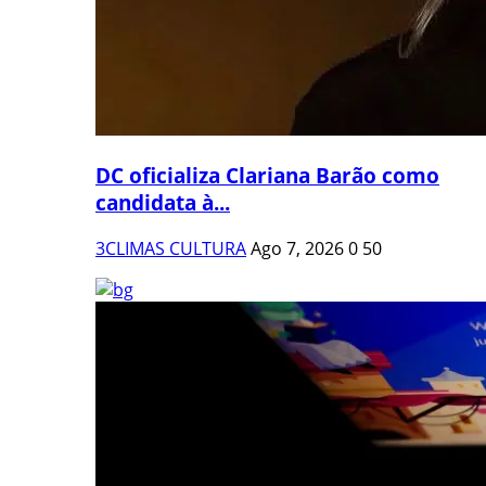
DC oficializa Clariana Barão como
candidata à...
3CLIMAS CULTURA
Ago 7, 2026
0
50