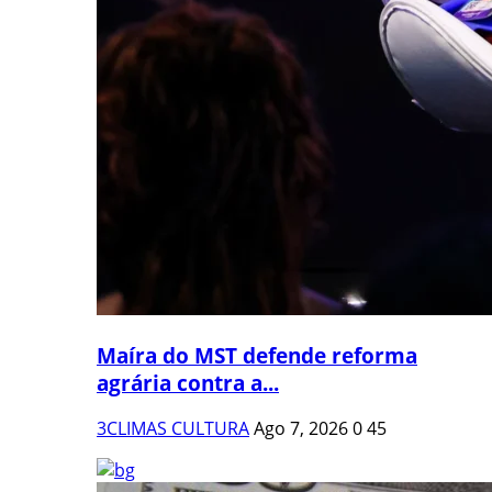
Maíra do MST defende reforma
agrária contra a...
3CLIMAS CULTURA
Ago 7, 2026
0
45