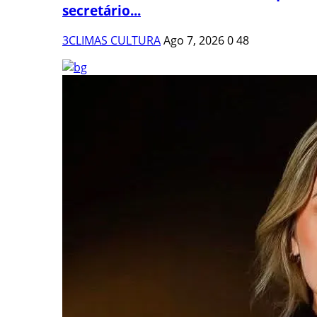
secretário...
3CLIMAS CULTURA
Ago 7, 2026
0
48