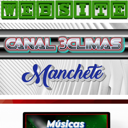
HOME
COMO ANUNCIAR
JORNAIS DO BRASIL
PODCAST/NOTÍCIAS
AS NOTÍCIAS DO DIA
ACONTECEU...VIROU MANCHETE!
BLOGS & COLUNAS
AGÊNCIA DE NOTÍCIAS
CNN BRASIL
VEJA