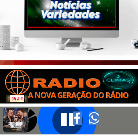
PORTAL CEARÁ
FOTOS
ÚLTIMAS POSTAGENS
BOAS NOTÍCIAS...VIRAM MANCHETE!
ISTO É FATO!
CEARÁ BRASIL NOTÍCIAS
CEARÁ BRASIL MUNDO 1
BRASIL DE FATO
NOTÍCIAS GERAIS
CONECTE-SE
REGISTO