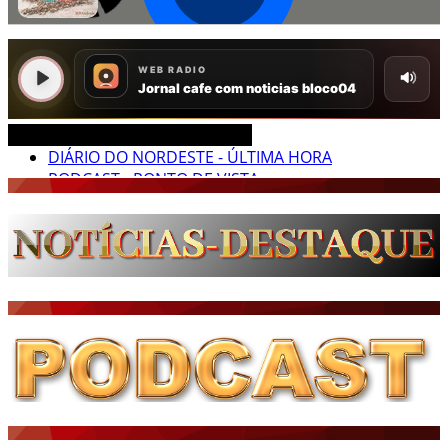
CEARÁ BRASIL MUNDO NOTÍCIAS
DIÁRIO DO NORDESTE - ÚLTIMA HORA
PODCAST - PONTO DE VISTA
BRASIL DE FATO - ÚLTIMAS NOTÍCIAS
NOTÍCIAS DESTAQUE DO DIA
BRASIL NOTÍCIAS
ÚLTIMAS NOTÍCIAS
NOTÍCIAS TAMBÉM NA TELA
BRASIL MUNDO AO VIVO
O MUNDO É NOTÍCIA
CN7
JORNAL DO BRASIL
CNN BRASIL
CBN GLOBO
RÁDIO AGÊNCIA