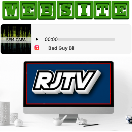
HOME
COMO ANUNCIAR
JORNAIS DO BRASIL
PODCAST/NOTÍCIAS
AS NOTÍCIAS DO DIA
CANAL 3CLIMAS
ACONTECEU...VIROU MANCHETE!
BLOGS & COLUNAS
AGÊNCIA DE NOTÍCIAS
CNN BRASIL