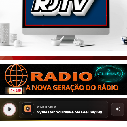
PORTAL CEARÁ
FOTOS
ÚLTIMAS POSTAGENS
BOAS NOTÍCIAS...VIRAM MANCHETE!
ISTO É FATO!
CEARÁ BRASIL NOTÍCIAS
CEARÁ BRASIL MUNDO 1
BRASIL DE FATO
NOTÍCIAS GERAIS
CONECTE-SE
REGISTO