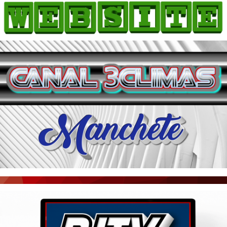
HOME
COMO ANUNCIAR
JORNAIS DO BRASIL
PODCAST/NOTÍCIAS
AS NOTÍCIAS DO DIA
ACONTECEU...VIROU MANCHETE!
BLOGS & COLUNAS
AGÊNCIA DE NOTÍCIAS
CNN BRASIL
VEJA