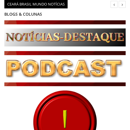
CEARÁ BRASIL MUNDO NOTÍCIAS
BLOGS & COLUNAS
DIÁRIO DO NORDESTE - ÚLTIMA HORA
PODCAST - PONTO DE VISTA
BRASIL DE FATO - ÚLTIMAS NOTÍCIAS
NOTÍCIAS DESTAQUE DO DIA
BRASIL NOTÍCIAS
ÚLTIMAS NOTÍCIAS
NOTÍCIAS TAMBÉM NA TELA
BRASIL MUNDO AO VIVO
O MUNDO É NOTÍCIA
CN7
JORNAL DO BRASIL
CNN BRASIL
CBN GLOBO