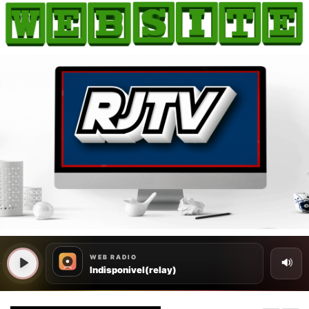
HOME
COMO ANUNCIAR
JORNAIS DO BRASIL
PODCAST/NOTÍCIAS
AS NOTÍCIAS DO DIA
CANAL 3CLIMAS
ACONTECEU...VIROU MANCHETE!
BLOGS & COLUNAS
AGÊNCIA DE NOTÍCIAS
CNN BRASIL