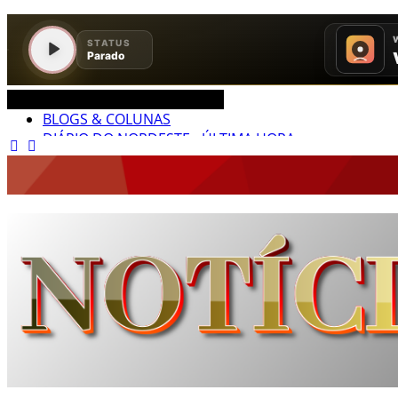
CEARÁ BRASIL MUNDO NOTÍCIAS
BLOGS & COLUNAS
DIÁRIO DO NORDESTE - ÚLTIMA HORA
PODCAST - PONTO DE VISTA
BRASIL DE FATO - ÚLTIMAS NOTÍCIAS
NOTÍCIAS DESTAQUE DO DIA
BRASIL NOTÍCIAS
ÚLTIMAS NOTÍCIAS
NOTÍCIAS TAMBÉM NA TELA
BRASIL MUNDO AO VIVO
O MUNDO É NOTÍCIA
CN7
JORNAL DO BRASIL
CNN BRASIL
CBN GLOBO
RÁDIO AGÊNCIA
NOTÍCIAS AO MINUTO