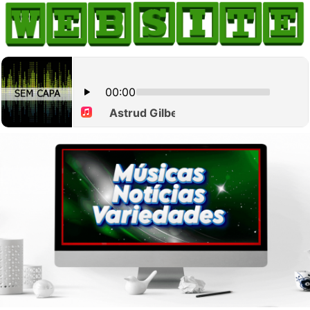
HOME
COMO ANUNCIAR
JORNAIS DO BRASIL
PODCAST/NOTÍCIAS
AS NOTÍCIAS DO DIA
CANAL 3CLIMAS
ACONTECEU...VIROU MANCHETE!
BLOGS & COLUNAS
AGÊNCIA DE NOTÍCIAS
CNN BRASIL