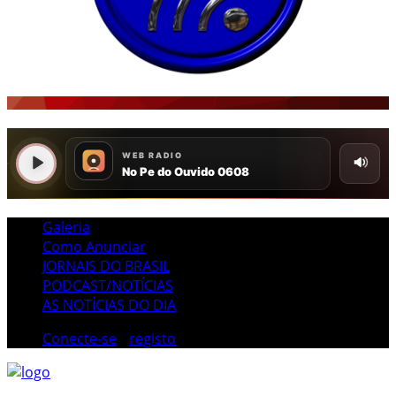
Galeria
Como Anunciar
JORNAIS DO BRASIL
PODCAST/NOTÍCIAS
AS NOTÍCIAS DO DIA
Conecte-se
/
registo